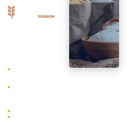
Soluciones especializadas
para el mejoramiento y la
fortificación de la harina de
trigo, con más de 20 años
de experiencia y asistencia
técnica permanente.
Soluciones enzimáticas
para el mejoramiento de
la harina
Núcleo vitamínico acorde
a las exigencias
paraguayas u otros
países
Blanqueadores de harina
Oxidantes tales como
ácido ascórbico entre