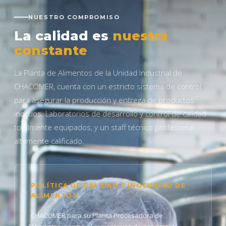
NUESTRO COMPROMISO
La calidad es
nuestra
constante
La Planta de Alimentos de la Unidad Industrial de
CHACOMER, cuenta con un estricto sistema de control
para asegurar la producción y entrega de productos
inocuos. Laboratorios de desarrollo y control de calidad
totalmente equipados, y un staff técnico profesional
altamente calificado.
POLÍTICA DE CALIDAD E INOCUIDAD DE
ALIMENTOS
CHACOMER para su Planta Procesadora de