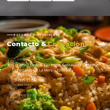
ESTAMOS DISPONIBLES
Contacto &
Cotizaciones
DIRECCIÓN
Fortín Toledo c/ San Roque González de Santacruz
Fernando De La Mora – Zona Sur
TELÉFONO
+595 21 500 188
WHATSAPP
+595 985 567 317
CORREO ELECTRÓNICO
industrial@chacomer.com.py