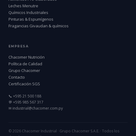
Leches Menutre
Químicos Industriales
Pinturas & Espumígenos
Fragancias Givaudan & químicos
EMPRESA
Chacomer Nutrición
Política de Calidad
Grupo Chacomer
Contacto
Certificación SGS
📞 +595 21 500 188
💬 +595 985 567 317
✉ industrial@chacomer.com.py
© 2026 Chacomer Industrial · Grupo Chacomer S.A.E. · Todos los