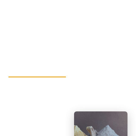
paraguaya fabricante del núcleo vitamínico para la
fortificación de la harina. Hace más de 20 años es
pionera en el mejoramiento de la harina de trigo en
Paraguay, siendo el mayor proveedor del rubro molinero
con asistencia técnica, panadería experimental y
laboratorios propios.
MOLINOS DE HARINA
PANADERÍAS Y CONFITERÍAS
FIDEOS Y GALLETITAS
INDUSTRIAS LÁCTEAS
Aditivos para
Molinos de
Harina