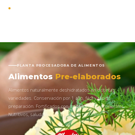
otros
Asistencia técnica
permanente a medida del
cliente
PLANTA PROCESADORA DE ALIMENTOS
Alimentos
Pre-elaborados
Alimentos naturalmente deshidratados en distintas
variedades. Conservación por 1 año, fácil y rápida
preparación. Fortificados con multivitaminas y minerales.
Nutritivos, saludables, ricos y 100% naturales.