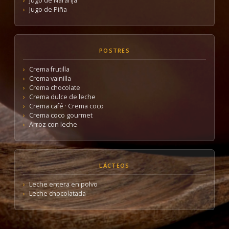
Jugo de Naranja
Jugo de Piña
POSTRES
Crema frutilla
Crema vainilla
Crema chocolate
Crema dulce de leche
Crema café · Crema coco
Crema coco gourmet
Arroz con leche
LÁCTEOS
Leche entera en polvo
Leche chocolatada