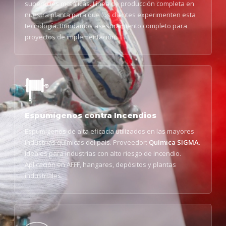
superficies metálicas. Línea de producción completa en
nuestra planta para que los clientes experimenten esta
tecnología. Brindamos asesoramiento completo para
proyectos de implementación.
Espumígenos contra Incendios
Espumígenos de alta eficacia utilizados en las mayores
industrias químicas del país. Proveedor:
Química SIGMA
.
Ideales para industrias con alto riesgo de incendio.
Aplicación en AFFF, hangares, depósitos y plantas
industriales.