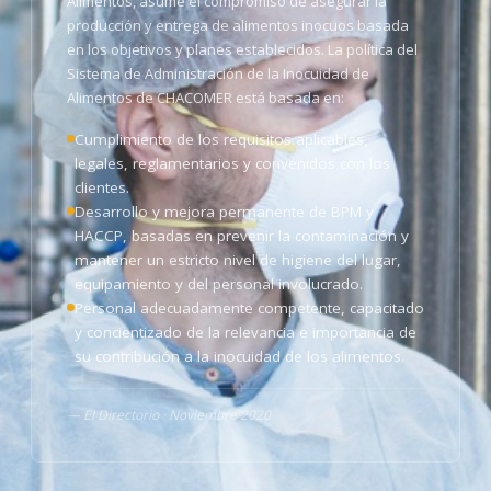
Alimentos, asume el compromiso de asegurar la
producción y entrega de alimentos inocuos basada
en los objetivos y planes establecidos. La política del
Sistema de Administración de la Inocuidad de
Alimentos de CHACOMER está basada en:
Cumplimiento de los requisitos aplicables,
legales, reglamentarios y convenidos con los
clientes.
Desarrollo y mejora permanente de BPM y
HACCP, basadas en prevenir la contaminación y
mantener un estricto nivel de higiene del lugar,
equipamiento y del personal involucrado.
Personal adecuadamente competente, capacitado
y concientizado de la relevancia e importancia de
su contribución a la inocuidad de los alimentos.
— El Directorio · Noviembre 2020